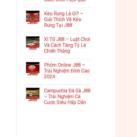
Kèo Rung Là Gì? –
Giải Thích Về Kèo
Rung Tại J88
Xì Tố J88 – Luật Chơi
Và Cách Tăng Tỷ Lệ
Chiến Thắng
Phỏm Online J88 –
Trải Nghiệm Đỉnh Cao
2024
Campuchia Đá Gà J88
– Trải Nghiệm Cá
Cược Siêu Hấp Dẫn