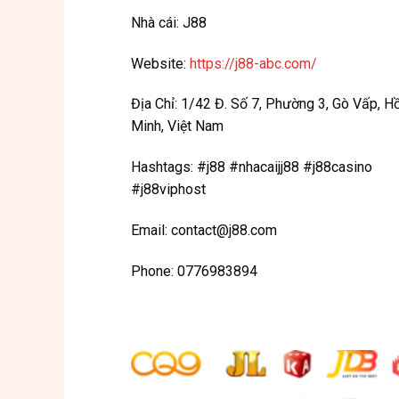
Nhà cái: J88
Website:
https://j88-abc.com/
Địa Chỉ: 1/42 Đ. Số 7, Phường 3, Gò Vấp, H
Minh, Việt Nam
Hashtags: #j88 #nhacaijj88 #j88casino
#j88viphost
Email:
contact@j88.com
Phone: 0776983894