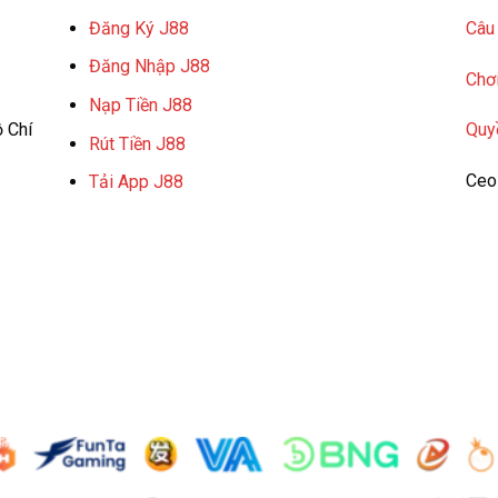
Đăng Ký J88
Câu
Đăng Nhập J88
Chơ
Nạp Tiền J88
ồ Chí
Quy
Rút Tiền J88
Ceo
Tải App J88