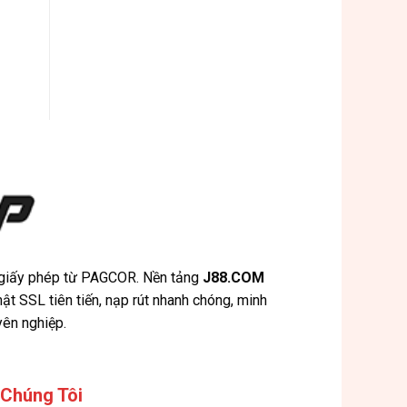
 giấy phép từ
PAGCOR
. Nền tảng
J88.COM
t SSL tiên tiến, nạp rút nhanh chóng, minh
yên nghiệp.
 Chúng Tôi