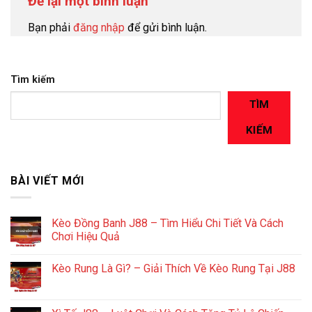
Để lại một bình luận
Bạn phải
đăng nhập
để gửi bình luận.
Tìm kiếm
TÌM
KIẾM
BÀI VIẾT MỚI
Kèo Đồng Banh J88 – Tìm Hiểu Chi Tiết Và Cách
Chơi Hiệu Quả
Kèo Rung Là Gì? – Giải Thích Về Kèo Rung Tại J88