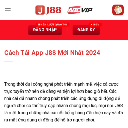
Skip
to
content
ĐĂNG NHẬP
ĐĂNG KÝ
Cách Tải App J88 Mới Nhất 2024
Trong thời đại công nghệ phát triển mạnh mẽ, việc cá cược
trực tuyến trở nên dễ dàng và tiện lợi hơn bao giờ hết. Các
nhà cái đã nhanh chóng phát triển các ứng dụng di động để
người chơi có thể truy cập nhanh chóng mọi lúc, mọi nơi. J88
là một trong những nhà cái nổi tiếng hàng đầu hiện nay và đã
ra mắt ứng dụng di động để hỗ trợ người chơi.