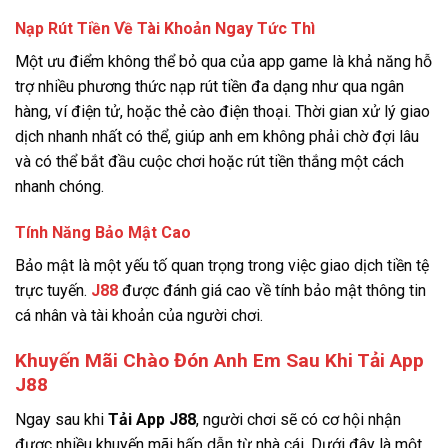
Nạp Rút Tiền Về Tài Khoản Ngay Tức Thì
Một ưu điểm không thể bỏ qua của app game là khả năng hỗ
trợ nhiều phương thức nạp rút tiền đa dạng như qua ngân
hàng, ví điện tử, hoặc thẻ cào điện thoại. Thời gian xử lý giao
dịch nhanh nhất có thể, giúp anh em không phải chờ đợi lâu
và có thể bắt đầu cuộc chơi hoặc rút tiền thắng một cách
nhanh chóng.
Tính Năng Bảo Mật Cao
Bảo mật là một yếu tố quan trọng trong việc giao dịch tiền tệ
trực tuyến.
J88
được đánh giá cao về tính bảo mật thông tin
cá nhân và tài khoản của người chơi.
Khuyến Mãi Chào Đón Anh Em Sau Khi Tải App
J88
Ngay sau khi
Tải App J88
, người chơi sẽ có cơ hội nhận
được nhiều khuyến mãi hấp dẫn từ nhà cái. Dưới đây là một