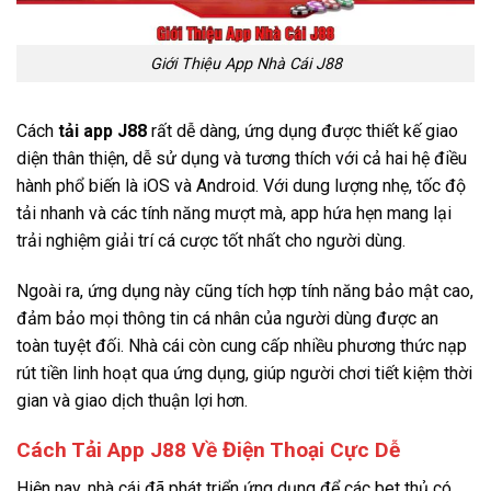
Giới Thiệu App Nhà Cái J88
Cách
tải app J88
rất dễ dàng, ứng dụng được thiết kế giao
diện thân thiện, dễ sử dụng và tương thích với cả hai hệ điều
hành phổ biến là iOS và Android. Với dung lượng nhẹ, tốc độ
tải nhanh và các tính năng mượt mà, app hứa hẹn mang lại
trải nghiệm giải trí cá cược tốt nhất cho người dùng.
Ngoài ra, ứng dụng này cũng tích hợp tính năng bảo mật cao,
đảm bảo mọi thông tin cá nhân của người dùng được an
toàn tuyệt đối. Nhà cái còn cung cấp nhiều phương thức nạp
rút tiền linh hoạt qua ứng dụng, giúp người chơi tiết kiệm thời
gian và giao dịch thuận lợi hơn.
Cách Tải App J88 Về Điện Thoại Cực Dễ
Hiện nay, nhà cái đã phát triển ứng dụng để các bet thủ có