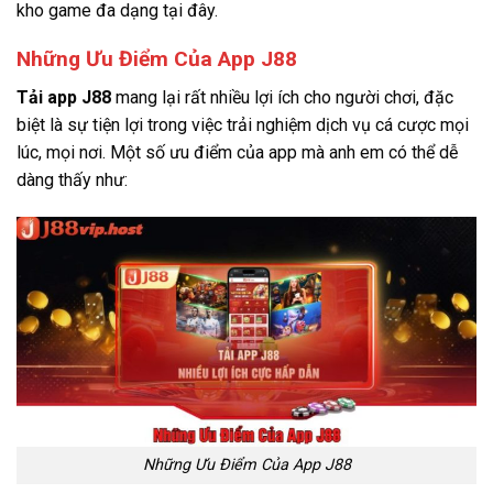
kho game đa dạng tại đây.
Những Ưu Điểm Của App J88
Tải app J88
mang lại rất nhiều lợi ích cho người chơi, đặc
biệt là sự tiện lợi trong việc trải nghiệm dịch vụ cá cược mọi
lúc, mọi nơi. Một số ưu điểm của app mà anh em có thể dễ
dàng thấy như:
Những Ưu Điểm Của App J88