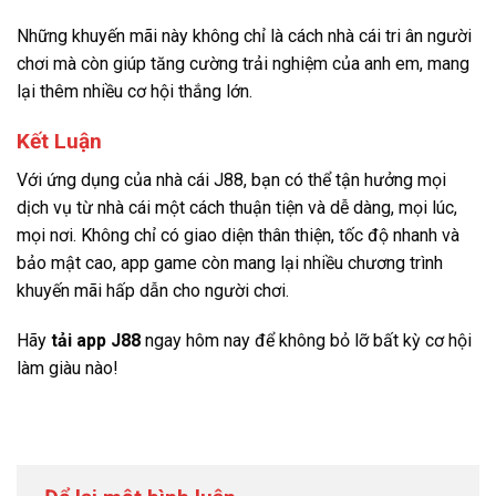
Những khuyến mãi này không chỉ là cách nhà cái tri ân người
chơi mà còn giúp tăng cường trải nghiệm của anh em, mang
lại thêm nhiều cơ hội thắng lớn.
Kết Luận
Với ứng dụng của nhà cái J88, bạn có thể tận hưởng mọi
dịch vụ từ nhà cái một cách thuận tiện và dễ dàng, mọi lúc,
mọi nơi. Không chỉ có giao diện thân thiện, tốc độ nhanh và
bảo mật cao, app game còn mang lại nhiều chương trình
khuyến mãi hấp dẫn cho người chơi.
Hãy
tải app J88
ngay hôm nay để không bỏ lỡ bất kỳ cơ hội
làm giàu nào!