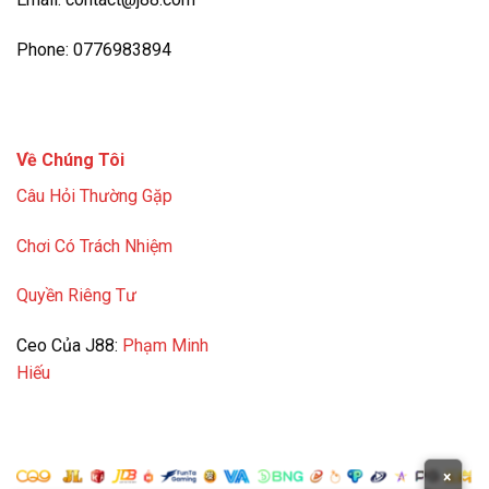
Phone: 0776983894
Về Chúng Tôi
Câu Hỏi Thường Gặp
Chơi Có Trách Nhiệm
Quyền Riêng Tư
Ceo Của J88:
Phạm Minh
Hiếu
×