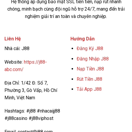
Hệ thống áp dụng bảo mật SSL tiên tiến, nạp rút nhanh
chóng, minh bạch cùng đội ngũ hỗ trợ 24/7, mang đến trải
nghiệm giải trí an toàn và chuyên nghiệp.
Liên Hệ
Hướng Dẫn
Nhà cái: J88
Đăng Ký J88
Đăng Nhập J88
Website:
https://j88-
Nạp Tiền J88
abc.com/
Rút Tiền J88
Địa Chỉ: 1/42 Đ. Số 7,
Tải App J88
Phường 3, Gò Vấp, Hồ Chí
Minh, Việt Nam
Hashtags: #j88 #nhacaijj88
#j88casino #j88viphost
Email:
contact@j88.com