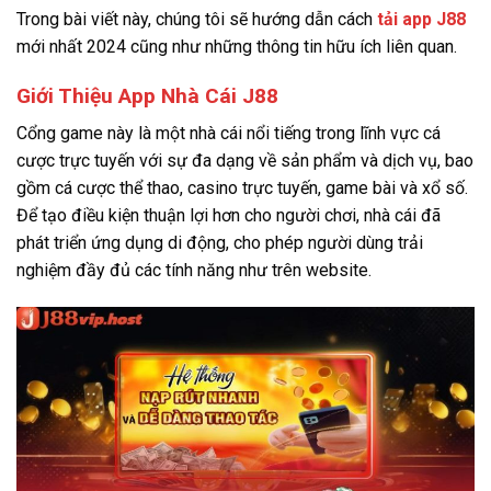
Trong bài viết này, chúng tôi sẽ hướng dẫn cách
tải app J88
mới nhất 2024 cũng như những thông tin hữu ích liên quan.
Giới Thiệu App Nhà Cái J88
Cổng game này là một nhà cái nổi tiếng trong lĩnh vực cá
cược trực tuyến với sự đa dạng về sản phẩm và dịch vụ, bao
gồm cá cược thể thao, casino trực tuyến, game bài và xổ số.
Để tạo điều kiện thuận lợi hơn cho người chơi, nhà cái đã
phát triển ứng dụng di động, cho phép người dùng trải
nghiệm đầy đủ các tính năng như trên website.