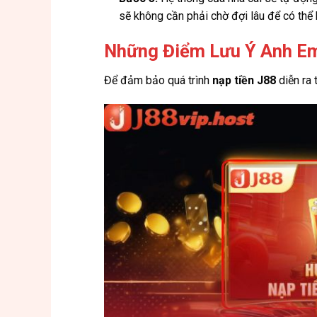
sẽ không cần phải chờ đợi lâu để có thể 
Những Điểm Lưu Ý Anh Em
Để đảm bảo quá trình
nạp tiền J88
diễn ra 