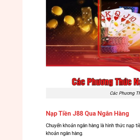
Các Phương Th
Nạp Tiền J88 Qua Ngân Hàng
Chuyển khoản ngân hàng là hình thức nạp tiề
khoản ngân hàng.