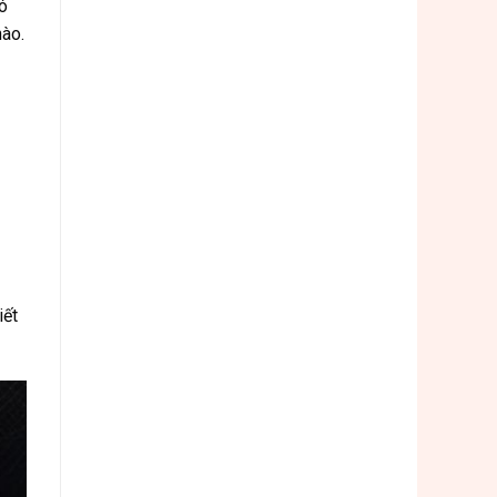
có
nào.
iết