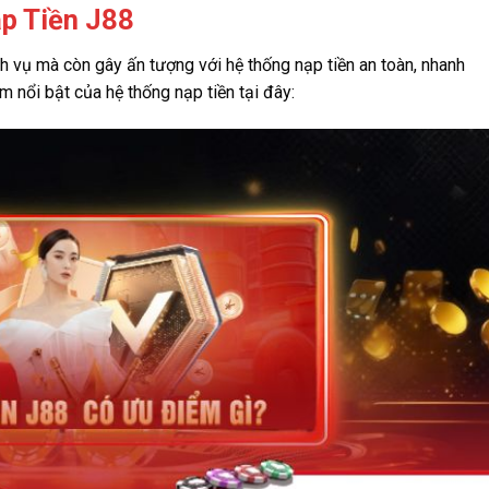
p Tiền J88
ch vụ mà còn gây ấn tượng với hệ thống nạp tiền an toàn, nhanh
m nổi bật của hệ thống nạp tiền tại đây: