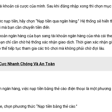
tài khoản cá cược của mình. Sau khi đăng nhập xong thì chọn mục
nạp tiền, hãy chọn “Nạp tiền qua ngân hàng.” Hệ thống sẽ hiển t
i mà bạn cần chuyển tiền đến.
hoản ngân hàng của bạn sang tài khoản ngân hàng của nhà cái th
 bạn chỉ cần chờ hệ thống xác nhận giao dịch. Thời gian xác nhận g
 thể tiếp tục tham gia các trò chơi mà không phải chờ đợi lâu.
 Cực Nhanh Chóng Và An Toàn
n ngân hàng, việc nạp tiền bằng thẻ cào điện thoại là một phương
e, chọn phương thức “Nạp tiền bằng thẻ cào.”