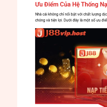
Ưu Điểm Của Hệ Thống Nạ
Nhà cái không chỉ nổi bật với chất lượng dị
chóng và tiện lợi. Dưới đây là một số ưu điể