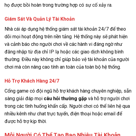
họ được bồi hoàn trong trường hợp có sự cố xảy ra.
Giám Sát Và Quản Lý Tài Khoản
Nhà cái áp dụng hệ thống giám sát tài khoản 24/7 để theo
dõi mọi hoạt động trên nền tảng. Hệ thống này sẽ phát hiện
và cảnh báo cho người chơi về các hành vi đáng ngờ như
đăng nhập từ địa chỉ IP lạ hoặc các giao dịch không bình
thường. Điều này không chỉ giúp bảo vệ tài khoản của người
chơi mà còn nâng cao tính an toàn của toàn bộ hệ thống.
Hỗ Trợ Khách Hàng 24/7
Cổng game có đội ngũ hỗ trợ khách hàng chuyên nghiệp, sẵn
sàng giải đáp mọi
câu hỏi thường gặp
và hỗ trợ người chơi
trong các tình huống khẩn cấp. Người chơi có thể liên hệ qua
nhiều kênh như chat trực tuyến, điện thoại hoặc email để
được hỗ trợ kịp thời.
Mỗi Người Có Thể Tạo Bao Nhiêu Tài Khoản