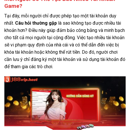
Game?
Tại đây, mỗi người chỉ được phép tạo một tài khoản duy
nhất.
Câu hỏi thường gặp
là sao không tạo được nhiều tài
khoản hơn? Điều này giúp đảm bảo công bằng và minh bạch
cho tất cả mọi người tại cộng đồng. Việc tạo nhiều tài khoản
sẽ vi phạm quy định của nhà cái và có thể dẫn đến việc bị
khóa tài khoản hoặc không thể rút tiền. Do đó, người chơi
cần lưu ý chỉ đăng ký một tài khoản và sử dụng tài khoản đó
để tham gia các trò chơi.