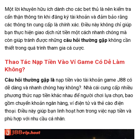
Một lời khuyên hữu ích dành cho các bet thủ là nên kiểm tra
cẩn thận thông tin khi đăng ký tài khoản và đảm bảo rằng
các thông tin cung cấp là chính xác. Điều này không chỉ giúp
bạn thực hiện giao dịch rút tiền một cách nhanh chóng mà
còn giúp tránh được những
câu hỏi thường gặp
không cần
thiết trong quá trình tham gia cá cược.
Thao Tác Nạp Tiền Vào Ví Game Có Dễ Làm
Không?
Câu hỏi thường gặp là
nạp tiền vào tài khoản game J88 có
dễ dàng và nhanh chóng hay không?. Nhà cái cung cấp nhiều
phương thức nạp tiền khác nhau để người chơi lựa chọn, bao
gồm chuyển khoản ngân hàng, ví điện tử và thẻ cào điện
thoại. Điều này giúp bạn linh hoạt hơn trong việc nạp tiền và
phù hợp với nhu cầu cá nhân.