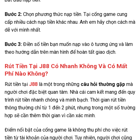
Bước 2:
Chọn phương thức nạp tiền. Tại cổng game cung
cấp nhiều cách nạp tiền khác nhau. Anh em hãy chọn cách mà
dễ với mình nhất.
Bước 3:
Điền số tiền bạn muốn nạp vào ô tương ứng và làm
theo hướng dẫn trên màn hình để hoàn tất giao dịch.
Rút Tiền Tại J88 Có Nhanh Không Và Có Mất
Phí Nào Không?
Rút tiền tại
J88
là một trong những
câu hỏi thường gặp
mà
người chơi đặc biệt quan tâm. Nhà cái cam kết mang đến quy
trình rút tiền nhanh chóng và minh bạch. Thời gian rút tiền
thông thường chỉ từ 1 đến 2 phút, nhưng trong một số trường
hợp sẽ cần thêm thời gian vì cần xác minh.
Điểm nổi bật của cổng game là không thu phí cho việc rút
tiền từ tài khoản của người chơi. Tuy nhiên, người chơi cũng