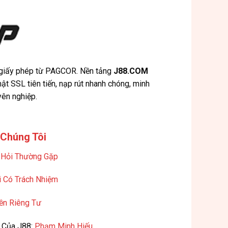
 giấy phép từ
PAGCOR
. Nền tảng
J88.COM
t SSL tiên tiến, nạp rút nhanh chóng, minh
yên nghiệp.
 Chúng Tôi
 Hỏi Thường Gặp
i Có Trách Nhiệm
ền Riêng Tư
 Của J88:
Phạm Minh Hiếu