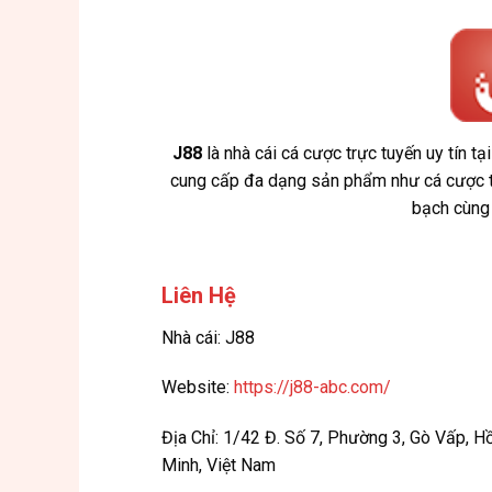
J88
là nhà cái cá cược trực tuyến uy tín t
cung cấp đa dạng sản phẩm như cá cược thể
bạch cùng 
Liên Hệ
Nhà cái: J88
Website:
https://j88-abc.com/
Địa Chỉ: 1/42 Đ. Số 7, Phường 3, Gò Vấp, H
Minh, Việt Nam