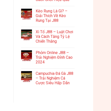
Kèo Rung Là Gì? –
Giải Thích Về Kèo
Rung Tại J88
Xì Tố J88 – Luật Chơi
Và Cách Tăng Tỷ Lệ
Chiến Thắng
Phỏm Online J88 –
Trải Nghiệm Đỉnh Cao
2024
Campuchia Đá Gà J88
– Trải Nghiệm Cá
Cược Siêu Hấp Dẫn