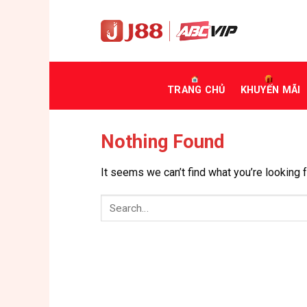
Skip
to
content
TRANG CHỦ
KHUYẾN MÃI
Nothing Found
It seems we can’t find what you’re looking 