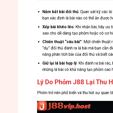
Nắm bắt bài đối thủ
: Quan sát kỹ các l
bạn xác định lá bài nào có thể ăn được 
Xếp bài khéo léo
: Khi nhận bài, hãy ưu
sao cho dễ dàng tạo phỏm hoặc có cơ hội
Chiến thuật “câu bài”
: Một chiến thuật 
“dụ” đối thủ đánh ra lá bài mà bạn cần đ
năng phân tích bài của đối thủ và biết cá
Giữ lại lá bài hợp lý
: Khi đánh ra bài rác
những lá bài có khả năng tạo phỏm cao h
Lý Do Phỏm J88 Lại Thu H
Phỏm trở nên phổ biến và thu hút sự quan tâ