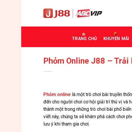
Skip
to
content
TRANG CHỦ
KHUYẾN MÃI
Phỏm Online J88 – Trải
Phỏm online
là một trò chơi bài truyền thố
đến cho người chơi cơ hội giải trí thú vị và
thành một trong những trò chơi bài phổ biến
viết này, chúng ta sẽ khám phá cách chơi phỏ
lưu ý khi tham gia chơi.