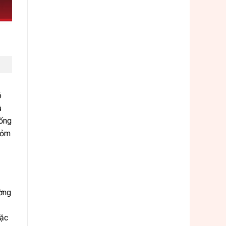
ó
ủ
hống
phỏm
ường
oặc