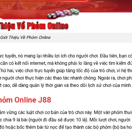
Giới Thiệu Về Phỏm Online
 tuyến, nó mang lại nhiều lợi ích cho người chơi. Đầu tiên, bạn c
cần có kết nối internet, mà không phải lo lắng về việc tìm kiếm đ
hứ hai, việc chơi trực tuyến giúp tăng tốc độ của trò chơi, vì hệ t
rợ người chơi thực hiện các thao tác nhanh chóng. Ngoài ra, chơi 
ao, dễ dàng quản lý thời gian và theo dõi lịch sử chơi của mình.
hỏm Online J88
ắm vững các luật chơi cơ bản của trò chơi này. Một ván phỏm th
 chia 9 lá bài (người đi đầu sẽ được 10 lá). Mỗi lượt chơi, người
 đó hoặc bốc thêm bài từ nọc để tạo thành các bộ phỏm (bộ ba h