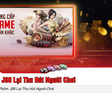
Phỏm J88 Lại Thu Hút Người Chơi