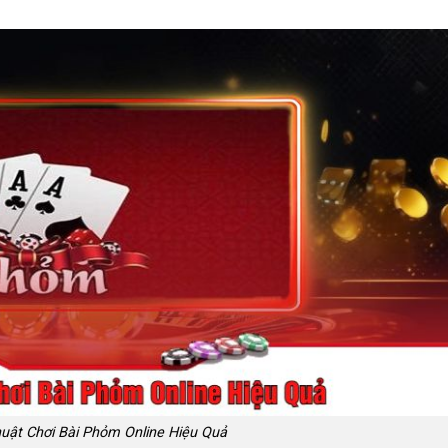
uật Chơi Bài Phỏm Online Hiệu Quả