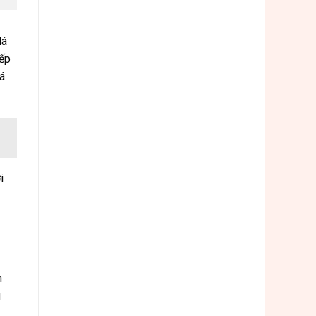
lá
iếp
lá
i
n
u