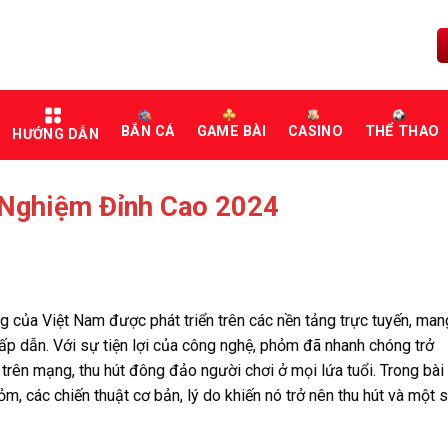
BẮN CÁ
GAME BÀI
CASINO
THỂ THAO
HƯỚNG DẪN
 Nghiệm Đỉnh Cao 2024
ng của Việt Nam được phát triển trên các nền tảng trực tuyến, man
 hấp dẫn. Với sự tiện lợi của công nghệ, phỏm đã nhanh chóng trở
 trên mạng, thu hút đông đảo người chơi ở mọi lứa tuổi. Trong bài
m, các chiến thuật cơ bản, lý do khiến nó trở nên thu hút và một 