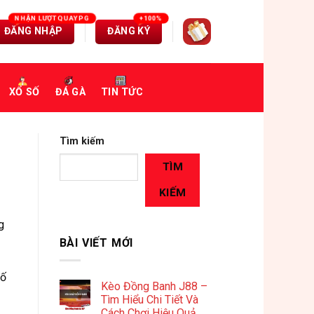
ĐĂNG NHẬP
ĐĂNG KÝ
XỔ SỐ
ĐÁ GÀ
TIN TỨC
Tìm kiếm
TÌM
KIẾM
g
BÀI VIẾT MỚI
số
Kèo Đồng Banh J88 –
Tìm Hiểu Chi Tiết Và
Cách Chơi Hiệu Quả