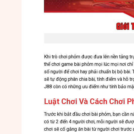
Khi trò chơi phỏm được đưa lên nền tảng trực
thể chơi game bài phỏm mọi lúc mọi nơi chỉ 
số người để chơi hay phải chuẩn bị bộ bài. T
sẽ tự động phân chia bài, tính điểm và hỗ t
J88 còn có những ưu điểm như tính bảo mật c
Luật Chơi Và Cách Chơi P
Trước khi bắt đầu chơi bài phỏm, bạn cần n
có từ 2 đến 4 người chơi, mỗi người sẽ được
chơi sẽ cố gắng ăn bài từ người chơi trước