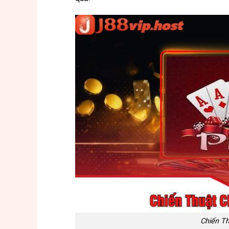
Chiến Th