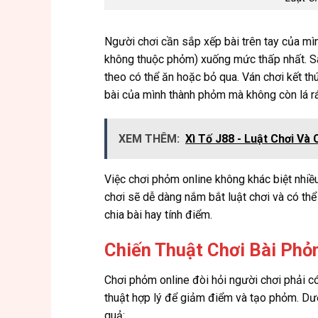
Người chơi cần sắp xếp bài trên tay của mìn
không thuộc phỏm) xuống mức thấp nhất. Sau
theo có thể ăn hoặc bỏ qua. Ván chơi kết th
bài của mình thành phỏm mà không còn lá rá
XEM THÊM:
Xì Tố J88 - Luật Chơi Và
Việc chơi phỏm online không khác biệt nhiều
chơi sẽ dễ dàng nắm bắt luật chơi và có thể
chia bài hay tính điểm.
Chiến Thuật Chơi Bài Phỏ
Chơi phỏm online đòi hỏi người chơi phải có
thuật hợp lý để giảm điểm và tạo phỏm. Dướ
quả: