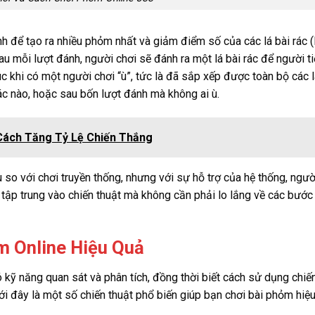
h để tạo ra nhiều phỏm nhất và giảm điểm số của các lá bài rác (
 mỗi lượt đánh, người chơi sẽ đánh ra một lá bài rác để người t
úc khi có một người chơi “ù”, tức là đã sắp xếp được toàn bộ các 
c nào, hoặc sau bốn lượt đánh mà không ai ù.
 Cách Tăng Tỷ Lệ Chiến Thắng
 so với chơi truyền thống, nhưng với sự hỗ trợ của hệ thống, ngườ
 tập trung vào chiến thuật mà không cần phải lo lắng về các bước
m Online Hiệu Quả
 kỹ năng quan sát và phân tích, đồng thời biết cách sử dụng chiế
i đây là một số chiến thuật phổ biến giúp bạn chơi bài phỏm hiệ