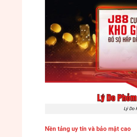
Lý Do 
Nền tảng uy tín và bảo mật cao