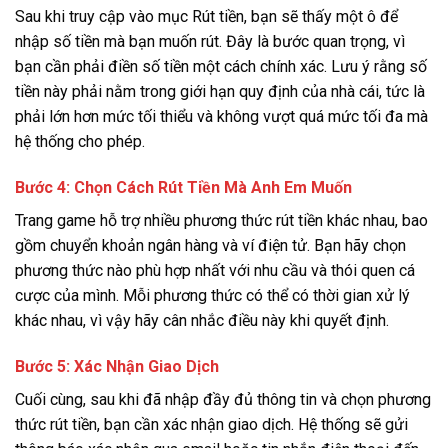
Sau khi truy cập vào mục Rút tiền, bạn sẽ thấy một ô để
nhập số tiền mà bạn muốn rút. Đây là bước quan trọng, vì
bạn cần phải điền số tiền một cách chính xác. Lưu ý rằng số
tiền này phải nằm trong giới hạn quy định của nhà cái, tức là
phải lớn hơn mức tối thiểu và không vượt quá mức tối đa mà
hệ thống cho phép.
Bước 4: Chọn Cách Rút Tiền Mà Anh Em Muốn
Trang game hỗ trợ nhiều phương thức rút tiền khác nhau, bao
gồm chuyển khoản ngân hàng và ví điện tử. Bạn hãy chọn
phương thức nào phù hợp nhất với nhu cầu và thói quen cá
cược của mình. Mỗi phương thức có thể có thời gian xử lý
khác nhau, vì vậy hãy cân nhắc điều này khi quyết định.
Bước 5: Xác Nhận Giao Dịch
Cuối cùng, sau khi đã nhập đầy đủ thông tin và chọn phương
thức rút tiền, bạn cần xác nhận giao dịch. Hệ thống sẽ gửi