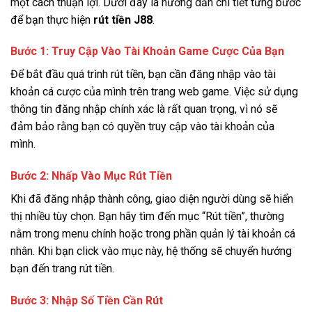
một cách thuận lợi. Dưới đây là hướng dẫn chi tiết từng bước
để bạn thực hiện
rút tiền J88
.
Bước 1: Truy Cập Vào Tài Khoản Game Cược Của Bạn
Để bắt đầu quá trình rút tiền, bạn cần đăng nhập vào tài
khoản cá cược của mình trên trang web game. Việc sử dụng
thông tin đăng nhập chính xác là rất quan trọng, vì nó sẽ
đảm bảo rằng bạn có quyền truy cập vào tài khoản của
mình.
Bước 2: Nhấp Vào Mục Rút Tiền
Khi đã đăng nhập thành công, giao diện người dùng sẽ hiển
thị nhiều tùy chọn. Bạn hãy tìm đến mục “Rút tiền”, thường
nằm trong menu chính hoặc trong phần quản lý tài khoản cá
nhân. Khi bạn click vào mục này, hệ thống sẽ chuyển hướng
bạn đến trang rút tiền.
Bước 3: Nhập Số Tiền Cần Rút