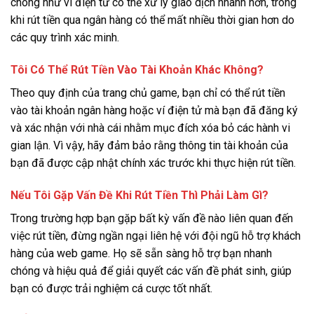
chóng như ví điện tử có thể xử lý giao dịch nhanh hơn, trong
khi rút tiền qua ngân hàng có thể mất nhiều thời gian hơn do
các quy trình xác minh.
Tôi Có Thể Rút Tiền Vào Tài Khoản Khác Không?
Theo quy định của trang chủ game, bạn chỉ có thể rút tiền
vào tài khoản ngân hàng hoặc ví điện tử mà bạn đã đăng ký
và xác nhận với nhà cái nhằm mục đích xóa bỏ các hành vi
gian lận. Vì vậy, hãy đảm bảo rằng thông tin tài khoản của
bạn đã được cập nhật chính xác trước khi thực hiện rút tiền.
Nếu Tôi Gặp Vấn Đề Khi Rút Tiền Thì Phải Làm Gì?
Trong trường hợp bạn gặp bất kỳ vấn đề nào liên quan đến
việc rút tiền, đừng ngần ngại liên hệ với đội ngũ hỗ trợ khách
hàng của web game. Họ sẽ sẵn sàng hỗ trợ bạn nhanh
chóng và hiệu quả để giải quyết các vấn đề phát sinh, giúp
bạn có được trải nghiệm cá cược tốt nhất.