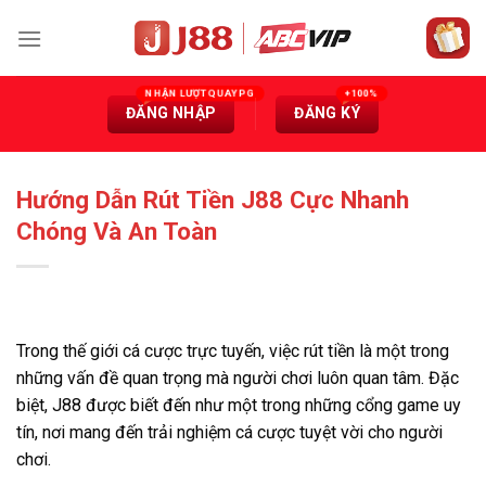
Skip
to
content
ĐĂNG NHẬP
ĐĂNG KÝ
Hướng Dẫn Rút Tiền J88 Cực Nhanh
Chóng Và An Toàn
Trong thế giới cá cược trực tuyến, việc rút tiền là một trong
những vấn đề quan trọng mà người chơi luôn quan tâm. Đặc
biệt, J88 được biết đến như một trong những cổng game uy
tín, nơi mang đến trải nghiệm cá cược tuyệt vời cho người
chơi.