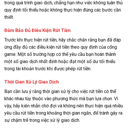
trong quá trình giao dịch, chẳng hạn như việc không tuân thủ
quy định tối thiểu hoặc không thực hiện đúng các bước cần
thiết.
Đảm Bảo Đủ Điều Kiện Rút Tiền
Trước khi thực hiện rút tiền, hãy chắc chắn rằng bạn đã đáp
ứng đầy đủ các điều kiện rút tiền theo quy định của cổng
game. Một số trường hợp có thể yêu cầu bạn hoàn thành
một số giao dịch nhất định hoặc đạt một số dư tối thiểu
trong tài khoản trước khi được phép rút tiền.
Thời Gian Xử Lý Giao Dịch
Bạn cần lưu ý rằng thời gian xử lý cho việc rút tiền có thể
khác nhau tùy thuộc vào phương thức mà bạn lựa chọn. Vì
vậy, hãy kiên nhẫn chờ đợi và không nên thực hiện quá nhiều
yêu cầu rút tiền trong khoảng thời gian ngắn, để tránh gây ra
sự chậm trễ trong việc xử lý giao dịch.