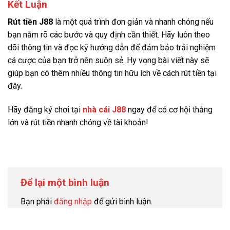
Kết Luận
Rút tiền J88
là một quá trình đơn giản và nhanh chóng nếu
bạn nắm rõ các bước và quy định cần thiết. Hãy luôn theo
dõi thông tin và đọc kỹ hướng dẫn để đảm bảo trải nghiệm
cá cược của bạn trở nên suôn sẻ. Hy vọng bài viết này sẽ
giúp bạn có thêm nhiều thông tin hữu ích về cách rút tiền tại
đây.
Hãy đăng ký chơi tại
nhà cái J88
ngay để có cơ hội thắng
lớn và rút tiền nhanh chóng về tài khoản!
Để lại một bình luận
Bạn phải
đăng nhập
để gửi bình luận.