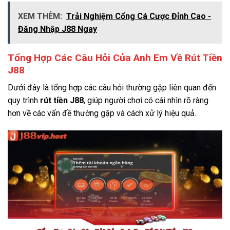
XEM THÊM:
Trải Nghiệm Cổng Cá Cược Đỉnh Cao -
Đăng Nhập J88 Ngay
Tổng Hợp Các Câu Hỏi Của Anh Em Về Rút Tiền
J88
Dưới đây là tổng hợp các câu hỏi thường gặp liên quan đến
quy trình
rút tiền J88
, giúp người chơi có cái nhìn rõ ràng
hơn về các vấn đề thường gặp và cách xử lý hiệu quả.