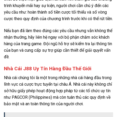
trình khuyến mãi hay sự kiện, người chơi cần chú ý đến các
yêu cầu như: hoàn thành số tiền cược tối thiểu và số vòng
cược theo quy định của chương trình trước khi có thể rút tiền.
Nếu bạn đã làm theo đúng các yêu cầu nhưng vẫn không thể
nhận thưởng, hãy liên hệ ngay với bộ phận chăm sóc khách
hàng của trang game. Đội ngũ hỗ trợ sẽ kiểm tra lại thông tin
của bạn và cung cấp sự trợ giúp cần thiết để giải quyết vấn
đề.
Nhà Cái J88 Uy Tín Hàng Đầu Thế Giới
Nhà cái chúng tôi là một trong những nhà cái hàng đầu trong
lĩnh vực cá cược trực tuyến tại châu Á. Nhà cái này không chỉ
sở hữu giấy phép hoạt động hợp pháp từ các tổ chức uy tín
như PAGCOR (Philippines) mà còn tuân thủ các quy định về
bảo mật và an toàn thông tin của người chơi.