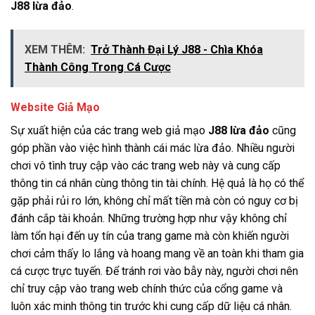
J88 lừa đảo
.
XEM THÊM:
Trở Thành Đại Lý J88 - Chìa Khóa
Thành Công Trong Cá Cược
Website Giả Mạo
Sự xuất hiện của các trang web giả mạo
J88 lừa đảo
cũng
góp phần vào việc hình thành cái mác lừa đảo. Nhiều người
chơi vô tình truy cập vào các trang web này và cung cấp
thông tin cá nhân cùng thông tin tài chính. Hệ quả là họ có thể
gặp phải rủi ro lớn, không chỉ mất tiền mà còn có nguy cơ bị
đánh cắp tài khoản. Những trường hợp như vậy không chỉ
làm tổn hại đến uy tín của trang game mà còn khiến người
chơi cảm thấy lo lắng và hoang mang về an toàn khi tham gia
cá cược trực tuyến. Để tránh rơi vào bẫy này, người chơi nên
chỉ truy cập vào trang web chính thức của cổng game và
luôn xác minh thông tin trước khi cung cấp dữ liệu cá nhân.