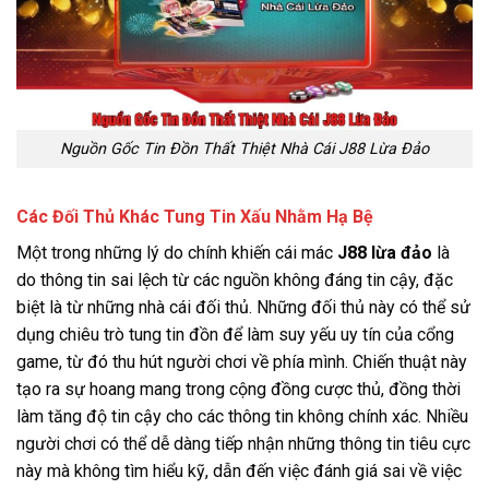
Nguồn Gốc Tin Đồn Thất Thiệt Nhà Cái J88 Lừa Đảo
Các Đối Thủ Khác Tung Tin Xấu Nhằm Hạ Bệ
Một trong những lý do chính khiến cái mác
J88 lừa đảo
là
do thông tin sai lệch từ các nguồn không đáng tin cậy, đặc
biệt là từ những nhà cái đối thủ. Những đối thủ này có thể sử
dụng chiêu trò tung tin đồn để làm suy yếu uy tín của cổng
game, từ đó thu hút người chơi về phía mình. Chiến thuật này
tạo ra sự hoang mang trong cộng đồng cược thủ, đồng thời
làm tăng độ tin cậy cho các thông tin không chính xác. Nhiều
người chơi có thể dễ dàng tiếp nhận những thông tin tiêu cực
này mà không tìm hiểu kỹ, dẫn đến việc đánh giá sai về việc