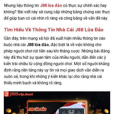
Nhưng liệu thông tin
J88 lừa đảo
có thực sự chính xác hay
không? Bài viết này sẽ cung cấp những bằng chứng xác thực
để giúp bạn có cái nhìn rõ ràng và công bằng về vấn đề này.
Tìm Hiểu Về Thông Tin Nhà Cái J88 Lừa Đảo
Gần đây, trên mạng xã hội đã xuất hiện nhiều thông tin cáo
buộc nhà cái
J88 lừa đảo
, đặc biệt là về việc không cho
phép người chơi rút tiền sau khi thắng cược. Những bài đăng
này đã thu hút sự quan tâm của nhiều người, dẫn đến các ý
kiến trái chiều từ cộng đồng người chơi. Một số người khẳng
định rằng nền tảng này uy tín và mọi giao dịch vẫn diễn ra
suôn sẻ, trong khi những ý kiến khác lại cho rằng nhà cái
thiếu minh bạch và không rõ ràng.