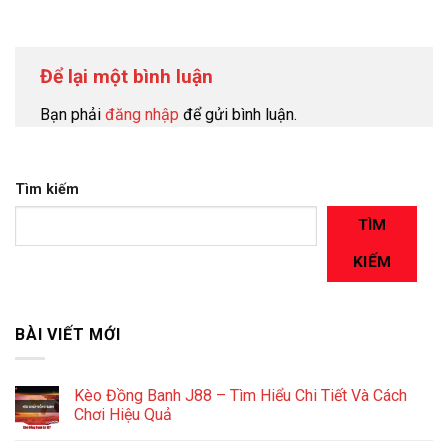
Để lại một bình luận
Bạn phải
đăng nhập
để gửi bình luận.
Tìm kiếm
TÌM
KIẾM
BÀI VIẾT MỚI
Kèo Đồng Banh J88 – Tìm Hiểu Chi Tiết Và Cách
Chơi Hiệu Quả