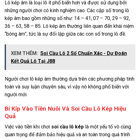
Lô kép âm là loại lô ít phổ biến hơn và được sử dụng bởi
những người chơi có kinh nghiệm cao. Các cặp số trong lô
kép âm bao gồm những số như: 14 – 41, 07 – 70, 29 – 92,
36 – 63, 58 – 85. Lô kép âm thường liên quan đến khái niệm
“bóng âm”, tức là sự đối lập giữa các con số trong lô đề.
XEM THÊM:
Soi Cầu Lô 2 Số Chuẩn Xác - Dự Đoán
Kết Quả Lô Tại J88
Người chơi lô kép âm thường dựa trên các phương pháp tính
toán và suy luận chuyên sâu, vì vậy nó không phổ biến với
người mới.
Bí Kíp Vào Tiền Nuôi Và Soi Cầu Lô Kép Hiệu
Quả
Việc vào tiền khi chơi
soi cầu lô kép
là một yếu tố vô cùng
quan trọng để đảm bảo hiệu quả và an toàn trong quá trình