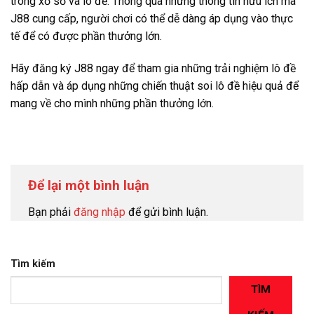
trong xổ số và lô đề. Thông qua những thông tin hữu ích mà
J88 cung cấp, người chơi có thể dễ dàng áp dụng vào thực
tế để có được phần thưởng lớn.
Hãy đăng ký J88 ngay để tham gia những trải nghiệm lô đề
hấp dẫn và áp dụng những chiến thuật soi lô đề hiệu quả để
mang về cho mình những phần thưởng lớn.
Để lại một bình luận
Bạn phải
đăng nhập
để gửi bình luận.
Tìm kiếm
TÌM