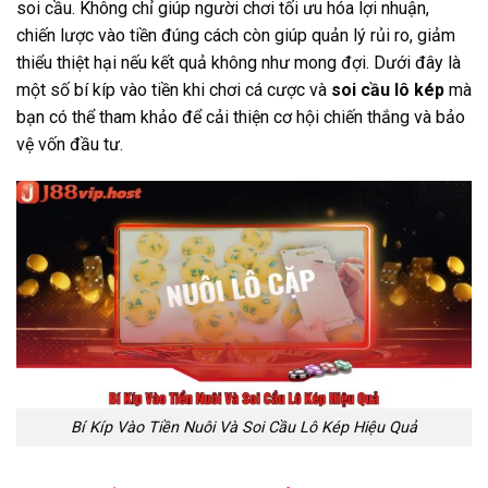
soi cầu. Không chỉ giúp người chơi tối ưu hóa lợi nhuận,
chiến lược vào tiền đúng cách còn giúp quản lý rủi ro, giảm
thiểu thiệt hại nếu kết quả không như mong đợi. Dưới đây là
một số bí kíp vào tiền khi chơi cá cược và
soi cầu lô kép
mà
bạn có thể tham khảo để cải thiện cơ hội chiến thắng và bảo
vệ vốn đầu tư.
Bí Kíp Vào Tiền Nuôi Và Soi Cầu Lô Kép Hiệu Quả