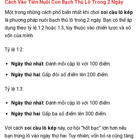
Cách Vào Tiền Nuôi Con Bạch Thủ Lô Trong 2 Ngày
Một trong những cách phổ biến nhất khi chơi
soi cầu lô kép
là phương pháp nuôi bạch thủ lô trong 2 ngày. Bạn có thể áp
dụng theo tỷ lệ 1:2 hoặc 1:3, tùy thuộc vào chiến lược và số
vốn của mình.
Tỷ lệ 1:2:
Ngày thứ nhất
: Đánh mỗi cặp lô với 100 điểm.
Ngày thứ hai
: Gấp đôi số điểm lên 200 điểm.
Tỷ lệ 1:3:
Ngày thứ nhất
: Đánh mỗi cặp lô với 100 điểm.
Ngày thứ hai
: Gấp ba số điểm lên 300 điểm.
Với cách
soi cầu lô kép
này, cơ hội “hốt bạc” lớn hơn nếu
bạn trúng lô vào ngày thứ hai. Tuy nhiên, vốn bỏ ra cũng tăng