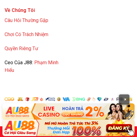
Về Chúng Tôi
Câu Hỏi Thường Gặp
Chơi Có Trách Nhiệm
Quyền Riêng Tư
Ceo Của J88:
Phạm Minh
Hiếu
×
Copyright 2026 ©
J88