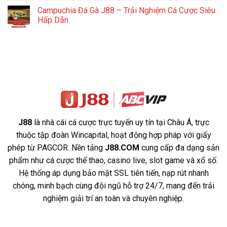
Campuchia Đá Gà J88 – Trải Nghiệm Cá Cược Siêu
Hấp Dẫn
J88
là nhà cái cá cược trực tuyến uy tín tại Châu Á, trực
thuộc tập đoàn Wincapital, hoạt động hợp pháp với giấy
phép từ
PAGCOR
. Nền tảng
J88.COM
cung cấp đa dạng sản
phẩm như cá cược thể thao, casino live, slot game và xổ số.
Hệ thống áp dụng bảo mật SSL tiên tiến, nạp rút nhanh
chóng, minh bạch cùng đội ngũ hỗ trợ 24/7, mang đến trải
nghiệm giải trí an toàn và chuyên nghiệp.