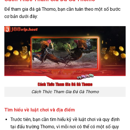
Để tham gia đá gà Thomo, bạn cần tuân theo một số bước
cơ bản dưới đây:
Cách Thức Tham Gia Đá Gà Thomo
Tìm hiểu về luật chơi và địa điểm
Trước tiên, bạn cần tìm hiểu kỹ về luật chơi và quy định
tại đấu trường Thomo, vì mỗi nơi có thể có một số quy