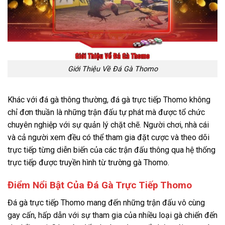
Giới Thiệu Về Đá Gà Thomo
Khác với đá gà thông thường, đá gà trực tiếp Thomo không
chỉ đơn thuần là những trận đấu tự phát mà được tổ chức
chuyên nghiệp với sự quản lý chặt chẽ. Người chơi, nhà cái
và cả người xem đều có thể tham gia đặt cược và theo dõi
trực tiếp từng diễn biến của các trận đấu thông qua hệ thống
trực tiếp được truyền hình từ trường gà Thomo.
Điểm Nổi Bật Của Đá Gà Trực Tiếp Thomo
Đá gà trực tiếp Thomo mang đến những trận đấu vô cùng
gay cấn, hấp dẫn với sự tham gia của nhiều loại gà chiến đến