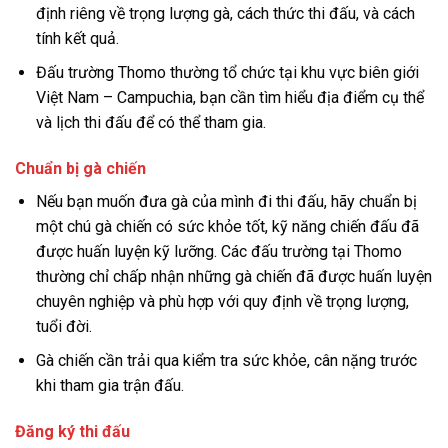
định riêng về trọng lượng gà, cách thức thi đấu, và cách
tính kết quả.
Đấu trường Thomo thường tổ chức tại khu vực biên giới
Việt Nam – Campuchia, bạn cần tìm hiểu địa điểm cụ thể
và lịch thi đấu để có thể tham gia.
Chuẩn bị gà chiến
Nếu bạn muốn đưa gà của mình đi thi đấu, hãy chuẩn bị
một chú gà chiến có sức khỏe tốt, kỹ năng chiến đấu đã
được huấn luyện kỹ lưỡng. Các đấu trường tại Thomo
thường chỉ chấp nhận những gà chiến đã được huấn luyện
chuyên nghiệp và phù hợp với quy định về trọng lượng,
tuổi đời.
Gà chiến cần trải qua kiểm tra sức khỏe, cân nặng trước
khi tham gia trận đấu.
Đăng ký thi đấu